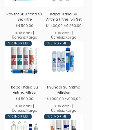
Ravent Su Arıtma 5'li
Kapalı Kasa Su
Set Filtre
Arıtma Filtresi 5'li Set
Fiyat
Normal Fiyat
İndirimli Fiyat
₺1.500,00
₺1.260,00
₺1.400,00
KDV dahil
|
KDV dahil
|
Ücretsiz Kargo
Ücretsiz Kargo
%10 İNDİRİMLİ
%10 İNDİRİMLİ
Kapalı Kasa Su
Hyundai Su Arıtma
Arıtma Filtresi
Filtreleri
Fiyat
Normal Fiyat
İndirimli Fiyat
₺1.500,00
₺900,00
₺1.000,00
KDV dahil
|
KDV dahil
|
Ücretsiz Kargo
Ücretsiz Kargo
%10 İNDİRİMLİ
%10 İNDİRİMLİ