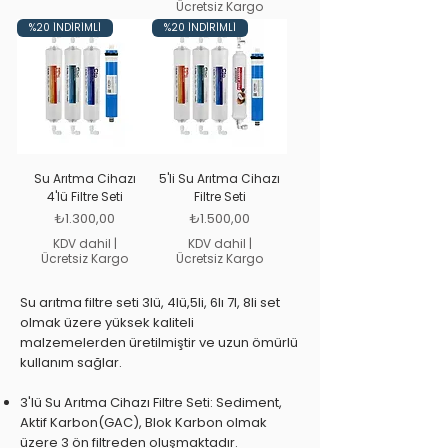
Ücretsiz Kargo
%20 İNDİRİMLİ
%20 İNDİRİMLİ
Su Arıtma Cihazı
5'li Su Arıtma Cihazı
4'lü Filtre Seti
Filtre Seti
Fiyat
Fiyat
₺1.300,00
₺1.500,00
KDV dahil
|
KDV dahil
|
Ücretsiz Kargo
Ücretsiz Kargo
Su arıtma filtre seti 3lü, 4lü,5li, 6lı 7l, 8li set
olmak üzere yüksek kaliteli
malzemelerden üretilmiştir ve uzun ömürlü
kullanım sağlar.
3'lü Su Arıtma Cihazı Filtre Seti: Sediment,
Aktif Karbon(GAC), Blok Karbon olmak
üzere 3 ön filtreden oluşmaktadır.