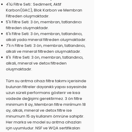
4'lü Filtre Seti:: Sediment, Aktif
Karbon(GAC), Blok Karbon ve Membran
Filtreden oluşmaktadır.
5'li Filtre Seti: 3 ön, membran, tatlandırıcı
filtreden oluşmaktadır.
6'lı Filtre Seti: 3 ön, membran, tatlandırıcı,
alkali yada mineral filtreden oluşmaktadır.
7'li n Filtre Seti: 3 ön, membran, tatlandırıcı,
alkali ve mineral filtreden oluşmaktadır.
8'li Filtre Seti: 3 ön, membran, tatlandırıcı,
alkali, mineral ve detox filtreden
oluşmaktadır.
Tüm su arıtma cihazı filtre takımı içerisinde
bulunan filtreler dayanıklı yapısı sayesinde
uzun süreli performans gösterir ve kısa
vadede değişimi gerektirmez. 3 ön filtre
minimum 8 ay, Membran filtre minİmum 18
ay, alkalı, mineral ve detox filtre ise
minumum 15 ay kullanım ömrüne sahiptir.
Her marka ve model su arıtma cihazları
için uyumludur. NSF ve WQA sertifikaları