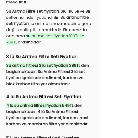
mevcuttur
Su Arıtma Filtre seti fiyatları
, 3lü 4lü 5li ve 8li
setler halinde fiyatlandırılır.
Su arıtma filtre
seti fiyatları
su arıtma cihaz modeline göre
değişkenlik göstermektedir. Firmamızda
ortalama
su arıtma seti fiyatları 189TL ile
769TL
arasındadır.
3 lü Su Arıtma Filtre Seti Fiyatları
Su arıtma filtresi 3 lü set fiyatları 389TL
den
başlamaktadır. Su Arıtma Filtresi 3 lü set
fiyatları içerisinde sediment, karbon ve
blok karbon filtre yer almaktadır.
4 lü Su Arıtma Filtresi Seti Fiyatları
4 lü su arıtma filtresi fiyatları 549TL
den
başlamaktadır. 4 lü Su Arıtma Filtresi
fiyatları içerisinde sediment, karbon, post
karbon ve membran filtre yer almaktadır.