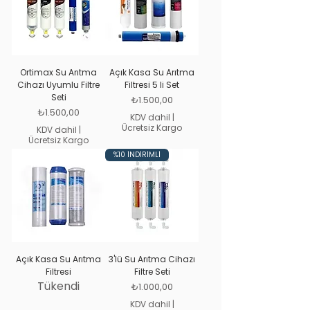
Ortimax Su Arıtma
Açık Kasa Su Arıtma
Cihazı Uyumlu Filtre
Filtresi 5 li Set
Seti
Fiyat
₺1.500,00
Fiyat
₺1.500,00
KDV dahil
|
Ücretsiz Kargo
KDV dahil
|
Ücretsiz Kargo
%10 İNDİRİMLİ
Açık Kasa Su Arıtma
3'lü Su Arıtma Cihazı
Filtresi
Filtre Seti
Tükendi
Fiyat
₺1.000,00
KDV dahil
|