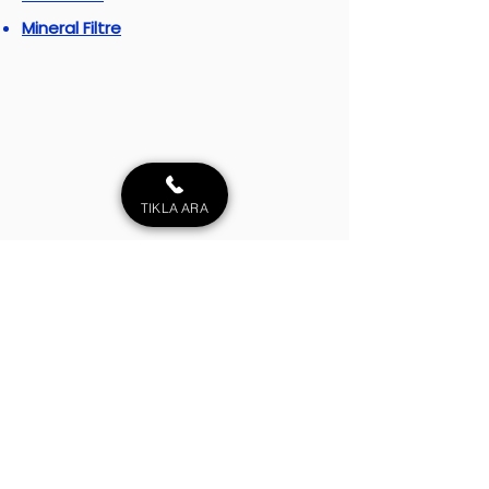
Mineral Filtre
TIKLA ARA
Mağaza
Su Arıtma Cihazı
Su Arıtma Filtreleri
Arıtma Musluğu
Su Arıtma Tankı
Arıtmalı Su Sebili
Su Yumuşatma Cihazı