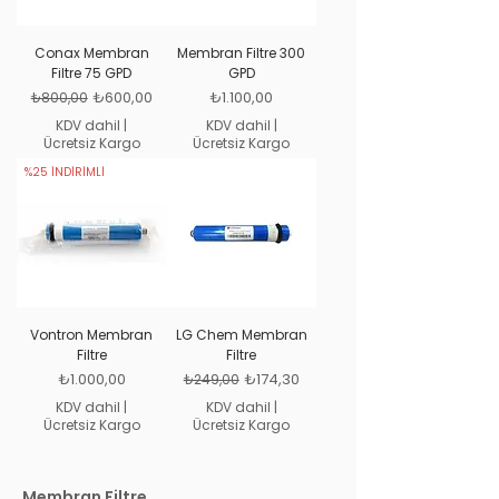
Conax Membran
Membran Filtre 300
Filtre 75 GPD
GPD
Normal Fiyat
İndirimli Fiyat
Fiyat
₺600,00
₺1.100,00
₺800,00
KDV dahil
|
KDV dahil
|
Ücretsiz Kargo
Ücretsiz Kargo
%25 İNDİRİMLİ
Vontron Membran
LG Chem Membran
Filtre
Filtre
Fiyat
Normal Fiyat
İndirimli Fiyat
₺1.000,00
₺174,30
₺249,00
KDV dahil
|
KDV dahil
|
Ücretsiz Kargo
Ücretsiz Kargo
Membran Filtre