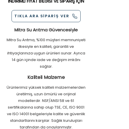
İNDİRİMLİ FİYAT BİLGİSİ VE SİPARİŞ İÇİN
radikalleri ortadan kaldırarak diyabet,
kanser ve hipertansiyon gibi
hastalıkları önler. Su tadını geliştirir ve
TIKLA ARA SİPARİŞ VER
vücudu dengeleyerek rahatlatır.
Mitra Su Arıtma Güvencesiyle
Mitra Su Arıtma, %100 müşteri memnuniyeti
ilkesiyle en kaliteli, garantili ve
ihtiyaçlarınıza uygun ürünleri sunar. Ayrıca
14 gün içinde iade ve değişim imkânı
sağlar.
Kaliteli Malzeme
Ürünlerimiz yüksek kaliteli malzemelerden
üretilmiş, uzun ömürlü ve orijinal
modellerdir. NSF/ANSI 58 ve 61
sertifikalarına sahip olup TSE, CE, ISO 9001
ve ISO 14001 belgeleriyle kalite ve güvenlik
standartlarını karşılar. Sağlık kuruluşları
tarafından da onaylanmıştır.