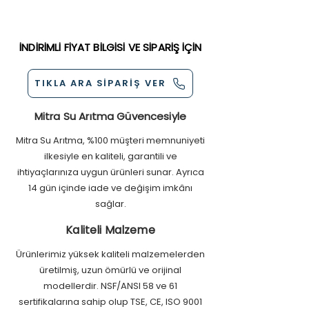
Reçine:
Yüksek performanslı, uzun
Kredi Kartı ( Tüm Kartlara Taksit
giderilir. tam otomatik valf sistemiyle
ömürlü sodyum esaslı iyon
Seçeneği )
donatılmış olup kullanıcı müdahalesi
değiştirici reçineler
Nakit
olmadan, rejenerasyon süreçlerini
İNDİRİMLİ FİYAT BİLGİSİ VE SİPARİŞ İÇİN
Çalışma Basıncı:
2-6 bar arası
Kapıda Ödeme
otomatik olarak yönetir.
Çalışma Sıcaklığı:
5-50°C
Havale/EFT
Rejenerasyon:
Otomatik veya
Mail Order
TIKLA ARA SİPARİŞ VER
manuel tuz çözeltisi ile
rejenerasyon seçeneği
Mitra Su Arıtma Güvencesiyle
Mitra Su Arıtma, %100 müşteri memnuniyeti
ilkesiyle en kaliteli, garantili ve
ihtiyaçlarınıza uygun ürünleri sunar. Ayrıca
14 gün içinde iade ve değişim imkânı
sağlar.
Kaliteli Malzeme
Ürünlerimiz yüksek kaliteli malzemelerden
üretilmiş, uzun ömürlü ve orijinal
modellerdir. NSF/ANSI 58 ve 61
sertifikalarına sahip olup TSE, CE, ISO 9001