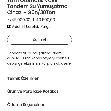
Tam Otomatik Valflı
Tandem Su Yumuşatma
Cihazı - Gün/30Ton
Normal
İndirimli
 ₺45.000,00 
₺40.500,00
Fiyat
Fiyat
KDV dahil
|
Ücretsiz Kargo
Satın Al
Tandem Su Yumuşatma Cihazı,
günlük 30 ton kapasiteyle yüksek su
debisi gereksinimini karşılamak üzere
tasarlanmıştır. Çift tank sistemi
(tandem konfigürasyonu) sayesinde
Teknik Özellikleri
rejenerasyon sırasında bile kesintisiz
su yumuşatma sağlar.
Kapasite:
Günlük 30 ton işleme
Ürün ve Para İade Politikası
kapasitesi
Bu sistemde, sodyum esaslı iyon
Tank Malzemesi
: Korozyona
değiştirici reçineler kullanılarak suyun
Ürün ve Para İade Politikasını
dayanıklı, yüksek mukavemetli FRP
Ödeme Seçenekleri
içindeki sertlik iyonları (kalsiyum ve
İncelemek İçin
Tıklayın
veya çelik tank opsiyonları
magnezyum) etkin şekilde