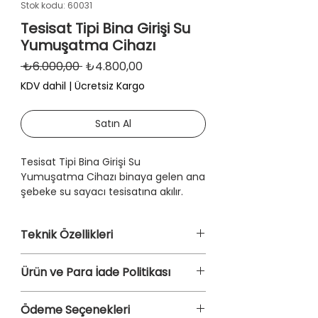
Stok kodu: 60031
Tesisat Tipi Bina Girişi Su
Yumuşatma Cihazı
Normal
İndirimli
 ₺6.000,00 
₺4.800,00
Fiyat
Fiyat
KDV dahil
|
Ücretsiz Kargo
Satın Al
Tesisat Tipi Bina Girişi Su
Yumuşatma Cihazı binaya gelen ana
şebeke su sayacı tesisatına akılır.
Farklı özelliklere sahip 3 filtresi ile su
içindeki kireç kum, çamur, pas, çakıl
Teknik Özellikleri
ve ağır maddeleri sudan ayrıştırır ve
bina ya gelen şebeke suyunu daire
20 İnç
su tesisatlarına arıtılmış olarak
Ürün ve Para İade Politikası
Günlük Arıtma Kapasitesi: 400 Litre
yönlendirir.
Yıkalanabilir Özellik
Ürün ve para iade politikası için sayfa
Kireç Tutucu Reçine
Ödeme Seçenekleri
Kireç önleyici filtresi, su sayacı ve
alt kısmında bulunan iade politikası