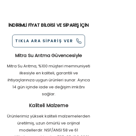
Polipropilen Malzeme
borularını, kalarifer peteklerini,
sayfasını ziyaret edebilirsiniz.
Kredi Kartı ( Tüm Kartlara Taksit
muslukları, çamaşır makinası, bulaşık
Seçenekleri )
makinası ve su ile çalışan ev
Nakit
aletlerinde kireç birikimini önler.
İNDİRİMLİ FİYAT BİLGİSİ VE SİPARİŞ İÇİN
Kapıda Ödeme
Havale/EFT
Blok karbon filtre sayesinde sudaki
Mail Order
TIKLA ARA SİPARİŞ VER
kimyasalları, kloru, ağır metaller ve
bakterileri arıtarak daha temiz bir su
sağlar.
Mitra Su Arıtma Güvencesiyle
Mitra Su Arıtma, %100 müşteri memnuniyeti
ilkesiyle en kaliteli, garantili ve
ihtiyaçlarınıza uygun ürünleri sunar. Ayrıca
14 gün içinde iade ve değişim imkânı
sağlar.
Kaliteli Malzeme
Ürünlerimiz yüksek kaliteli malzemelerden
üretilmiş, uzun ömürlü ve orijinal
modellerdir. NSF/ANSI 58 ve 61