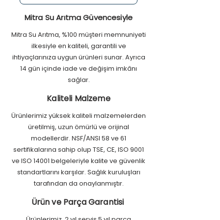
Lüks Musluk
Bu sayede, cihazın tüm bileşenleri
24V Pompa
kullanıcılar için güvenli ve sağlıklı bir
Mitra Su Arıtma Güvencesiyle
Anti Bakteriyel Çelik Tank
su arıtma deneyimi sunar.
Basınç Kırıcı
Mitra Su Arıtma, %100 müşteri memnuniyeti
2 yıl parça ve 5 yıl servis garantilidir.
Quick Fittings
ilkesiyle en kaliteli, garantili ve
Hem sağlık hem de sürdürülebilirlik
ihtiyaçlarınıza uygun ürünleri sunar. Ayrıca
odaklı tasarımıyla ev ve iş yerleriniz
için ideal çözümdür.
14 gün içinde iade ve değişim imkânı
sağlar.
8 litre tank
Kaliteli Malzeme
Lüks musluk
Dayanıklı kasa
Ürünlerimiz yüksek kaliteli malzemelerden
Anti-bakteriyel
üretilmiş, uzun ömürlü ve orijinal
75GBT Membran
modellerdir. NSF/ANSI 58 ve 61
Ters ozmos filtrasyon
sertifikalarına sahip olup TSE, CE, ISO 9001
ve ISO 14001 belgeleriyle kalite ve güvenlik
standartlarını karşılar. Sağlık kuruluşları
tarafından da onaylanmıştır.
Ürün ve Parça Garantisi
Ürünlerimiz, 2 yıl servis 5 yıl parça