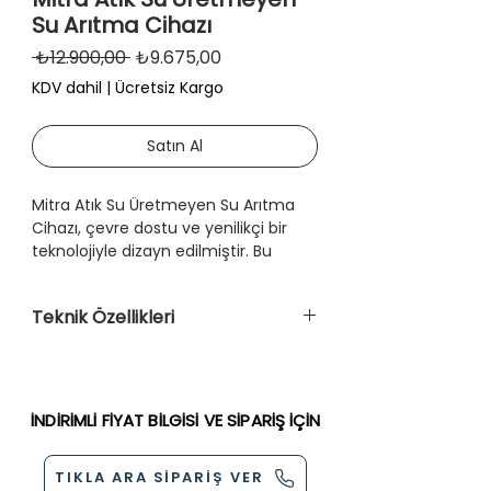
Su Arıtma Cihazı
Normal
İndirimli
 ₺12.900,00 
₺9.675,00
Fiyat
Fiyat
KDV dahil
|
Ücretsiz Kargo
Satın Al
Mitra Atık Su Üretmeyen Su Arıtma
Cihazı, çevre dostu ve yenilikçi bir
teknolojiyle dizayn edilmiştir. Bu
cihaz, su israfını etkin bir şekilde
engelleyerek atık su üretmez ve
Teknik Özellikleri
böylece çevreyi korur.
Sediment Filtre
8 litre kapasiteye sahip tankı ve
Karbon Filtre
yüksek performanslı filtreleri NSF
Post Karbon Filtre
tarafından sertifikalandırılmış olup,
İNDİRİMLİ FİYAT BİLGİSİ VE SİPARİŞ İÇİN
Membran Filtre
tüm parçaları FDA, CE, ISO ve WHO
Tatlandırıcı Filtre
belgeleriyle kalite ve güvenlik
Mineral Filtre
TIKLA ARA SİPARİŞ VER
standartlarını en üst düzeyde karşılar.