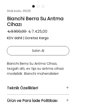
Stok kodu: 35125
Bianchi Berra Su Arıtma
Cihazı
Normal
İndirimli
 ₺9.900,00 
₺7.425,00
Fiyat
Fiyat
KDV dahil
|
Ücretsiz Kargo
Satın Al
Bianchi Berra Su Arıtma Cihazı,
tezgah altı, ev tipi su arıtma cihazı
modelidir. Bianchi mühendisleri
üretimi olan Bianchi Water
Purifier, ters ozmos arıtma teknolojisi,
Teknik Özellikleri
5 aşamalı filtreleme sistemi, mineral
ve alkali filtreye sahiptir.
5 Mikron Spun Sediment
Ürün ve Para İade Politikası
GAC Karbon
Mineral açısından zenginleştirilmiş
75 GPD Membran