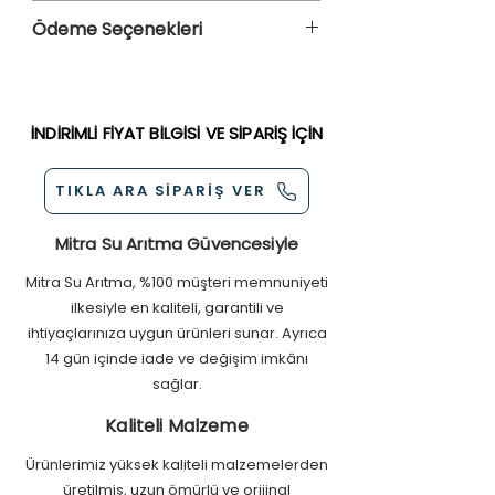
sağlıklı ve lezzetli su üretirimi yapar. 8
Ürün ve Para İade Politikasını
Mineral Post Karbon Filtre
Ödeme Seçenekleri
Litre Tank haznesi ve günlük su
İncelemek İçin
Tıklayın
Alkali Filtre
arıtma kapasitesi 285 Litredir. 2 Yıl
Otomatik Shut-Off Valf
Kredi Kartı ( Tüm Kartlara Taksit
Parça , 5 Yıl Servis Garantilidir. Filtreleri
300 cc Flow-Check Valf
Seçenekleri )
ve Tankı NSF Sertifikalı, Parçaları FDA,
Quick Fittings
Nakit
İSO, WHO, ve CE Onaylıdır.
İNDİRİMLİ FİYAT BİLGİSİ VE SİPARİŞ İÇİN
8 Litre Anti Bakteriyel Çelik Tank
Kapıda Ödeme
(NSF Sertifikalı)
Havale/EFT
Mail Order
TIKLA ARA SİPARİŞ VER
Mitra Su Arıtma Güvencesiyle
Mitra Su Arıtma, %100 müşteri memnuniyeti
ilkesiyle en kaliteli, garantili ve
ihtiyaçlarınıza uygun ürünleri sunar. Ayrıca
14 gün içinde iade ve değişim imkânı
sağlar.
Kaliteli Malzeme
Ürünlerimiz yüksek kaliteli malzemelerden
üretilmiş, uzun ömürlü ve orijinal