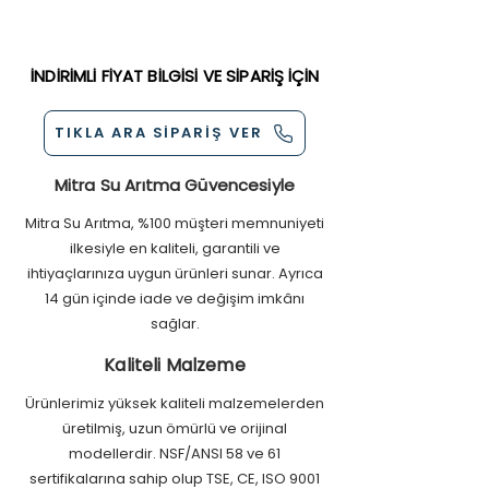
Mineral Filtre
Kredi Kartı ( Tüm Kartlara Taksit
3.2 Galon 8 Litre Tank
Seçenekleri )
Lüks Musluk
Nakit
İNDİRİMLİ FİYAT BİLGİSİ VE SİPARİŞ İÇİN
Shut-Off Valf
Kapıda Ödeme
300 cc Flow
Havale/EFT
Check Valf
Mail Order
TIKLA ARA SİPARİŞ VER
Quick Bağlantı
Basınç Düşürücü
Mitra Su Arıtma Güvencesiyle
Boyut: 31 Cm, 52 cm, 39 Cm
Mitra Su Arıtma, %100 müşteri memnuniyeti
ilkesiyle en kaliteli, garantili ve
ihtiyaçlarınıza uygun ürünleri sunar. Ayrıca
14 gün içinde iade ve değişim imkânı
sağlar.
Kaliteli Malzeme
Ürünlerimiz yüksek kaliteli malzemelerden
üretilmiş, uzun ömürlü ve orijinal
modellerdir. NSF/ANSI 58 ve 61
sertifikalarına sahip olup TSE, CE, ISO 9001