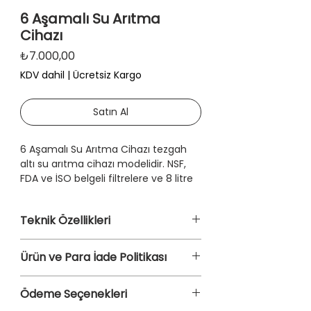
6 Aşamalı Su Arıtma
Cihazı
Fiyat
₺7.000,00
KDV dahil
|
Ücretsiz Kargo
Satın Al
6 Aşamalı Su Arıtma Cihazı tezgah
altı su arıtma cihazı modelidir. NSF,
FDA ve İSO belgeli filtrelere ve 8 litre
antibakteriyel çelik tankı ile
gelmektedir. Ters Ozmos arıtma
Teknik Özellikleri
teknolojisine sahip olan bu cihaz, açık
kasa model olduğu için tank
Mikron Spun (Sediment) Filtre
kapasitesi arttırılabilir, ek filtre ve
Ürün ve Para İade Politikası
GAC Karbon Filtre (UDF)
pompa takılabilir. Bu yüzden su
Blok Karbon filtre (CTO)
tüketim ve kullanım yoğunluğu fazla
Ürün ve Para İade Politikasını
Coconat Post Karbon Filtre
Ödeme Seçenekleri
olan iş yerleri, çay ocakları, ofis ve
İncelemek İçin
Tıklayın
80 GPD Membran
kafeler için de ideal bir seçenektir.