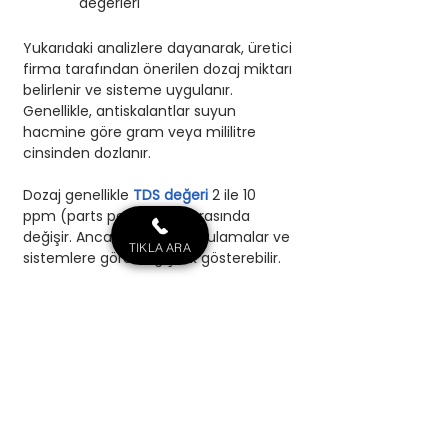
değerleri
Yukarıdaki analizlere dayanarak, üretici 
firma tarafından önerilen dozaj miktarı 
belirlenir ve sisteme uygulanır. 
Genellikle, antiskalantlar suyun 
hacmine göre gram veya mililitre 
cinsinden dozlanır. 
Dozaj genellikle 
TDS değeri
 2 ile 10 
ppm (parts per million) arasında 
değişir. Ancak, spesifik uygulamalar ve 
TIKLA ARA
sistemlere göre değişiklik gösterebilir
.
Antiskalant Seçerken Nelere 
Dikkat Edilmeli?
Su Analizi:
 Suyun kimyasal bileşimi 
ve sertliği belirlenmelidir.
Membran Tipi: 
Kullanılan 
membran türü, hangi 