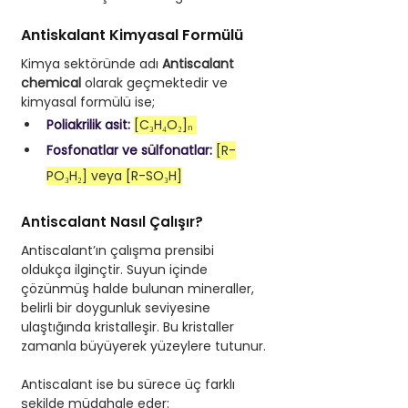
Antiskalant Kimyasal Formülü
Kimya sektöründe adı
 Antiscalant 
chemical 
olarak geçmektedir ve 
kimyasal formülü ise; 
Poliakrilik asit: 
[C₃H₄O₂]ₙ 
Fosfonatlar ve sülfonatlar:
[R-
PO₃H₂] veya [R-SO₃H]
Antiscalant Nasıl Çalışır? 
Antiscalant’ın çalışma prensibi 
oldukça ilginçtir. Suyun içinde 
çözünmüş halde bulunan mineraller, 
belirli bir doygunluk seviyesine 
ulaştığında kristalleşir. Bu kristaller 
zamanla büyüyerek yüzeylere tutunur. 
Antiscalant ise bu sürece üç farklı 
şekilde müdahale eder: 