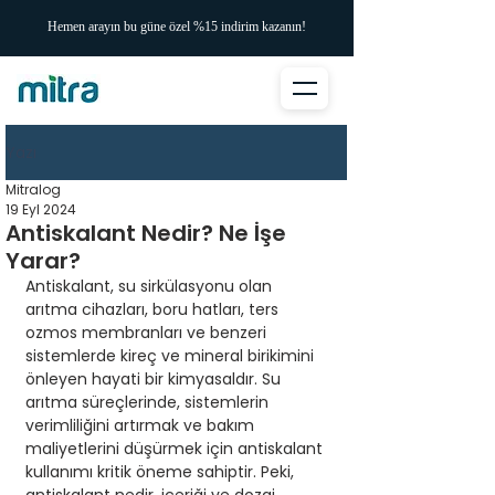
Hemen arayın bu güne özel %15 indirim kazanın!
Yazı
Mitralog
19 Eyl 2024
Antiskalant Nedir? Ne İşe
Yarar?
Antiskalant, su sirkülasyonu olan 
arıtma cihazları, boru hatları, ters 
ozmos membranları ve benzeri 
sistemlerde kireç ve mineral birikimini 
önleyen hayati bir kimyasaldır. Su 
arıtma süreçlerinde, sistemlerin 
verimliliğini artırmak ve bakım 
maliyetlerini düşürmek için antiskalant 
kullanımı kritik öneme sahiptir. Peki, 