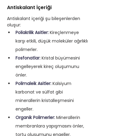
Antiskalant İçeriği
Antiskalant içeriği şu bileşenlerden 
oluşur:
Poliakrilik Asitler:
 Kireçlenmeye 
karşı etkili, düşük moleküler ağırlıklı 
polimerler.
Fosfonatlar: 
Kristal büyümesini 
engelleyerek kireç oluşumunu 
önler. 
Polimaleik Asitler:
 Kalsiyum 
karbonat ve sülfat gibi 
minerallerin kristalleşmesini 
engeller. 
Organik Polimerler: 
Minerallerin 
membranlara yapışmasını önler, 
tortu oluşumunu engeller. 