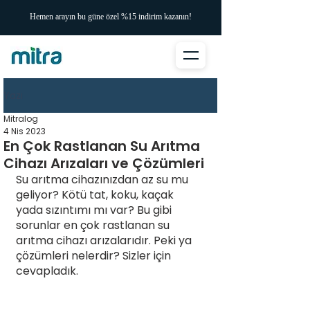
Hemen arayın bu güne özel %15 indirim kazanın!
Yazı
Mitralog
4 Nis 2023
En Çok Rastlanan Su Arıtma
Cihazı Arızaları ve Çözümleri
Su arıtma cihazınızdan az su mu 
geliyor? Kötü tat, koku, kaçak 
yada sızıntımı mı var? Bu gibi 
sorunlar en çok rastlanan su 
arıtma cihazı arızalarıdır. Peki ya 
çözümleri nelerdir? Sizler için 
cevapladık.