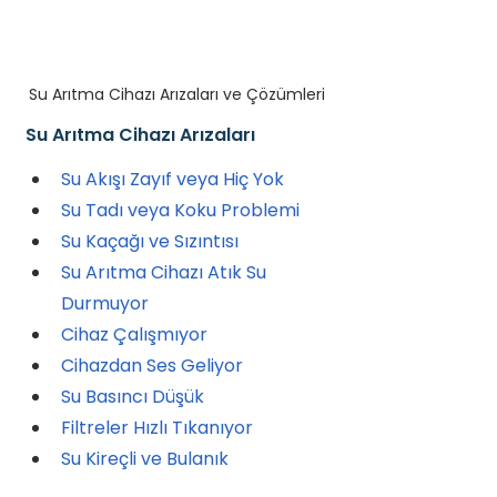
Su Arıtma Cihazı Arızaları ve Çözümleri
Su Arıtma Cihazı Arızaları
Su Akışı Zayıf veya Hiç Yok
Su Tadı veya Koku Problemi
Su Kaçağı ve Sızıntısı
Su Arıtma Cihazı Atık Su 
Durmuyor
Cihaz Çalışmıyor
Cihazdan Ses Geliyor
Su Basıncı Düşük
Filtreler Hızlı Tıkanıyor
Su Kireçli ve Bulanık